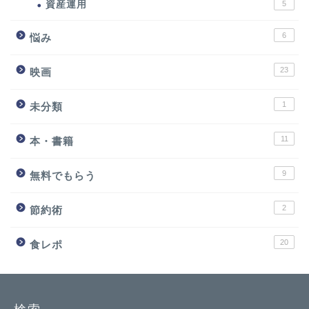
資産運用
5
6
悩み
23
映画
1
未分類
11
本・書籍
9
無料でもらう
2
節約術
20
食レポ