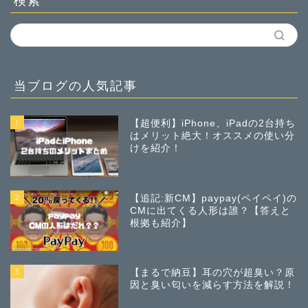
検索
当ブログの人気記事
1
【超便利】iPhone、iPadの2台持ち
はメリット絶大！オススメの使い分
けを紹介！
2
【追記:新CM】paypay(ペイペイ)の
CMに出てくる人形は誰？【答えと
根拠も紹介】
3
【まるで納豆】耳の穴が超臭い？原
因と臭い匂いを減らす方法を解説！