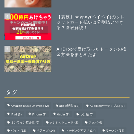
4
【裏技】paypay(ペイペイ)のクレ
ジットカード払いは分割払いでき
る？徹底解説！
5
AirDropで受け取ったトークンの換
金方法をまとめたよ
タグ
Amazon Music Unlimited
(2)
apple製品
(12)
Audible(オーディブル)
(3)
iPad
(9)
iPhone
(3)
kindle
(3)
つけ麺
(5)
オンライン英会話
(9)
クレジットカード
(2)
スタバ
(6)
バイト
(12)
ペアーズ
(14)
マッチングアプリ
(14)
ラーメン
(14)