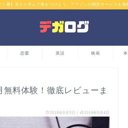
で１冊】耳から学んで差をつけよう。アマゾンの朗読サービスを無
恋愛
英語
映画
本
1ヶ月無料体験！徹底レビューま
2018年6月2日
/
2019年5月4日