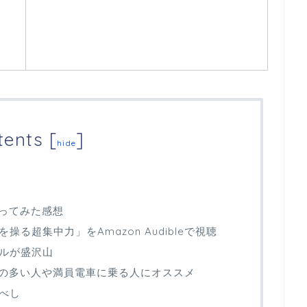
tents
[
]
hide
に使ってみた感想
操る超集中力」をAmazon Audibleで視聴
ルが盛沢山
単調作業の多い人や満員電車に乗る人にオススメ
べし