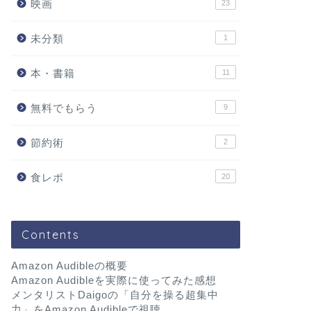
映画
23
未分類
1
本・書籍
11
無料でもらう
9
節約術
2
食レポ
20
Contents
Amazon Audibleの概要
Amazon Audibleを実際に使ってみた感想
メンタリストDaigoの「自分を操る超集中
力」をAmazon Audibleで視聴