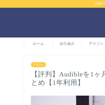
【無料
ホーム
自己紹介
アマゾン
アマゾン
【評判】Audibleを
とめ【1年利用】