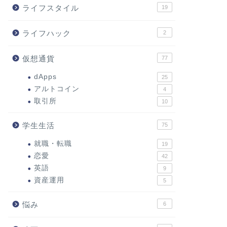
ライフスタイル
19
ライフハック
2
仮想通貨
77
dApps
25
アルトコイン
4
取引所
10
学生生活
75
就職・転職
19
恋愛
42
英語
9
資産運用
5
悩み
6