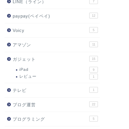
LINE（ライン）
7
paypay(ペイペイ)
12
Voicy
5
アマゾン
11
ガジェット
15
iPad
9
レビュー
1
テレビ
1
ブログ運営
22
プログラミング
5