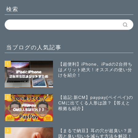
検索
当ブログの人気記事
1
【超便利】iPhone、iPadの2台持ち
はメリット絶大！オススメの使い分
けを紹介！
2
【追記:新CM】paypay(ペイペイ)の
CMに出てくる人形は誰？【答えと
根拠も紹介】
3
【まるで納豆】耳の穴が超臭い？原
因と臭い匂いを減らす方法を解説！