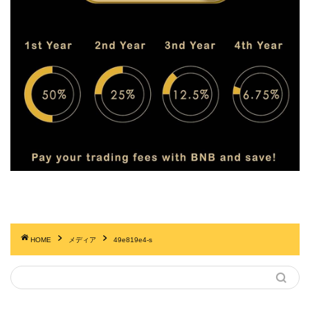
HOME
メディア
49e819e4-s