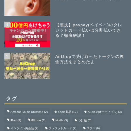
4
【裏技】paypay(ペイペイ)のクレ
ジットカード払いは分割払いでき
る？徹底解説！
5
AirDropで受け取ったトークンの換
金方法をまとめたよ
タグ
Amazon Music Unlimited
(2)
apple製品
(12)
Audible(オーディブル)
(3)
iPad
(9)
iPhone
(3)
kindle
(3)
つけ麺
(5)
オンライン英会話
(9)
クレジットカード
(2)
スタバ
(6)