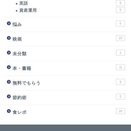
英語
9
資産運用
5
6
悩み
23
映画
1
未分類
11
本・書籍
9
無料でもらう
2
節約術
20
食レポ