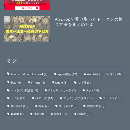
5
AirDropで受け取ったトークンの換
金方法をまとめたよ
タグ
Amazon Music Unlimited
(2)
apple製品
(12)
Audible(オーディブル)
(3)
iPad
(9)
iPhone
(3)
kindle
(3)
つけ麺
(5)
オンライン英会話
(9)
クレジットカード
(2)
スタバ
(6)
バイト
(12)
ペアーズ
(14)
マッチングアプリ
(14)
ラーメン
(14)
修士課程
(13)
副業
(7)
博士課程
(16)
大学院生
(22)
有楽町
(1)
池袋
(9)
浜松町
(1)
秋葉原
(2)