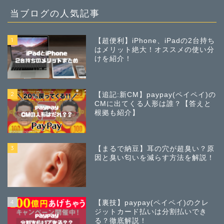
当ブログの人気記事
1
【超便利】iPhone、iPadの2台持ち
はメリット絶大！オススメの使い分
けを紹介！
2
【追記:新CM】paypay(ペイペイ)の
CMに出てくる人形は誰？【答えと
根拠も紹介】
3
【まるで納豆】耳の穴が超臭い？原
因と臭い匂いを減らす方法を解説！
4
【裏技】paypay(ペイペイ)のクレ
ジットカード払いは分割払いでき
る？徹底解説！