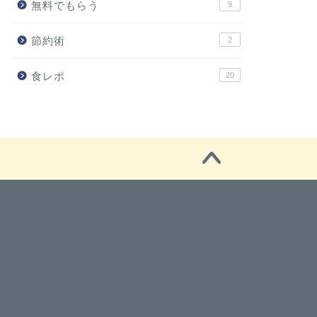
無料でもらう
9
節約術
2
食レポ
20