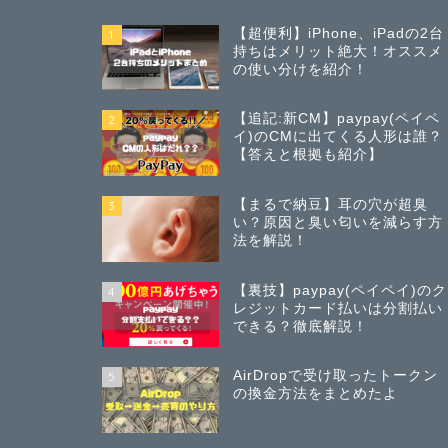
【超便利】iPhone、iPadの2台
1
持ちはメリット絶大！オススメ
の使い分けを紹介！
【追記:新CM】paypay(ペイペ
2
イ)のCMに出てくる人形は誰？
【答えと根拠も紹介】
【まるで納豆】耳の穴が超臭
3
い？原因と臭い匂いを減らす方
法を解説！
【裏技】paypay(ペイペイ)のク
4
レジットカード払いは分割払い
できる？徹底解説！
AirDropで受け取ったトークン
5
の換金方法をまとめたよ