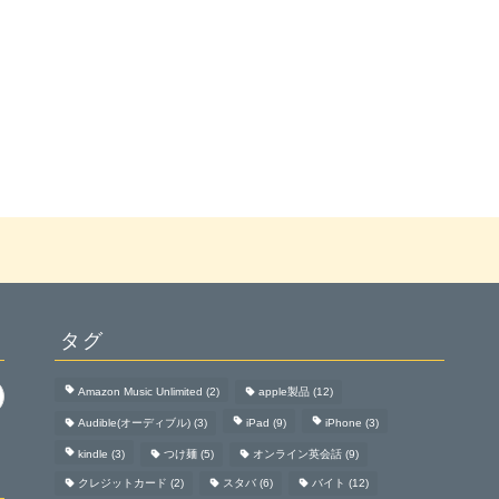
タグ
Amazon Music Unlimited
(2)
apple製品
(12)
Audible(オーディブル)
(3)
iPad
(9)
iPhone
(3)
kindle
(3)
つけ麺
(5)
オンライン英会話
(9)
クレジットカード
(2)
スタバ
(6)
バイト
(12)