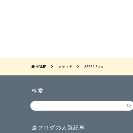
HOME
メディア
8565fd8b-s
検索
当ブログの人気記事