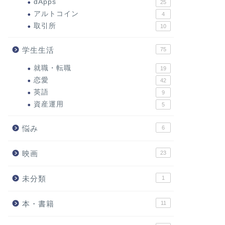
dApps
25
アルトコイン
4
取引所
10
学生生活
75
就職・転職
19
恋愛
42
英語
9
資産運用
5
悩み
6
映画
23
未分類
1
本・書籍
11