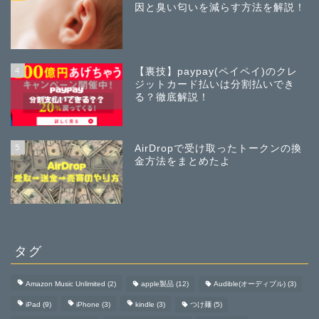
因と臭い匂いを減らす方法を解説！
4
【裏技】paypay(ペイペイ)のクレ
ジットカード払いは分割払いでき
る？徹底解説！
5
AirDropで受け取ったトークンの換
金方法をまとめたよ
タグ
Amazon Music Unlimited
(2)
apple製品
(12)
Audible(オーディブル)
(3)
iPad
(9)
iPhone
(3)
kindle
(3)
つけ麺
(5)