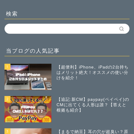
検索
当ブログの人気記事
1
【超便利】iPhone、iPadの2台持ち
はメリット絶大！オススメの使い分
けを紹介！
2
【追記:新CM】paypay(ペイペイ)の
CMに出てくる人形は誰？【答えと
根拠も紹介】
3
【まるで納豆】耳の穴が超臭い？原