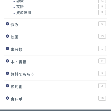
恋愛
42
英語
9
資産運用
5
6
悩み
23
映画
1
未分類
11
本・書籍
9
無料でもらう
2
節約術
20
食レポ