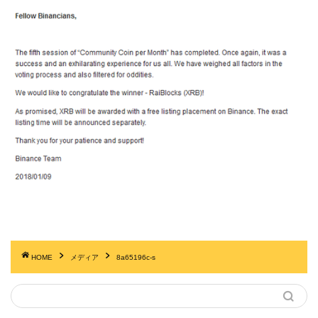
HOME
メディア
8a65196c-s