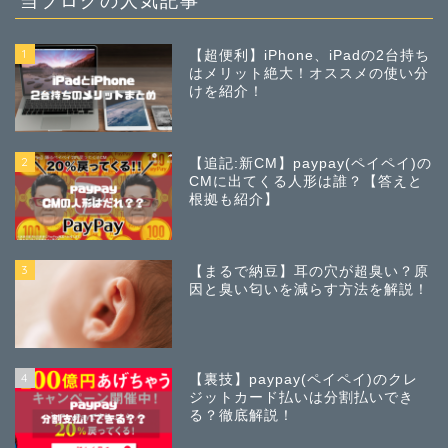
1
【超便利】iPhone、iPadの2台持ち
はメリット絶大！オススメの使い分
けを紹介！
2
【追記:新CM】paypay(ペイペイ)の
CMに出てくる人形は誰？【答えと
根拠も紹介】
3
【まるで納豆】耳の穴が超臭い？原
因と臭い匂いを減らす方法を解説！
4
【裏技】paypay(ペイペイ)のクレ
ジットカード払いは分割払いでき
る？徹底解説！