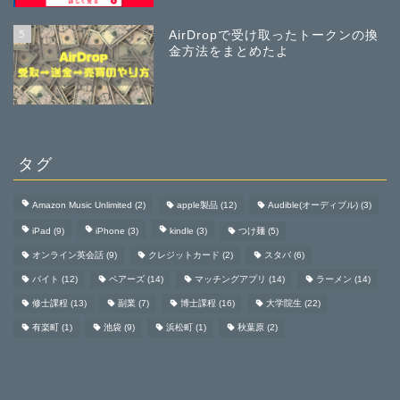
5
AirDropで受け取ったトークンの換
金方法をまとめたよ
タグ
Amazon Music Unlimited
(2)
apple製品
(12)
Audible(オーディブル)
(3)
iPad
(9)
iPhone
(3)
kindle
(3)
つけ麺
(5)
オンライン英会話
(9)
クレジットカード
(2)
スタバ
(6)
バイト
(12)
ペアーズ
(14)
マッチングアプリ
(14)
ラーメン
(14)
修士課程
(13)
副業
(7)
博士課程
(16)
大学院生
(22)
有楽町
(1)
池袋
(9)
浜松町
(1)
秋葉原
(2)