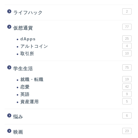
2
ライフハック
77
仮想通貨
dApps
25
アルトコイン
4
取引所
10
75
学生生活
就職・転職
19
恋愛
42
英語
9
資産運用
5
6
悩み
23
映画