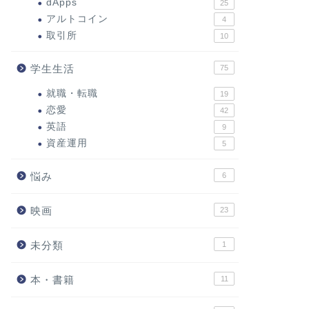
dApps
25
アルトコイン
4
取引所
10
学生生活
75
就職・転職
19
恋愛
42
英語
9
資産運用
5
悩み
6
映画
23
未分類
1
本・書籍
11