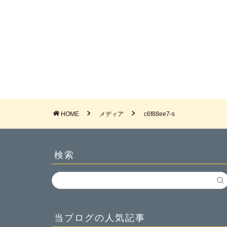
HOME
メディア
c6f88ee7-s
検索
当ブログの人気記事