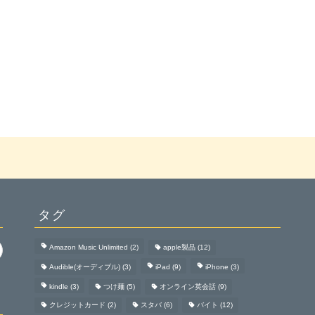
タグ
Amazon Music Unlimited
(2)
apple製品
(12)
Audible(オーディブル)
(3)
iPad
(9)
iPhone
(3)
kindle
(3)
つけ麺
(5)
オンライン英会話
(9)
クレジットカード
(2)
スタバ
(6)
バイト
(12)