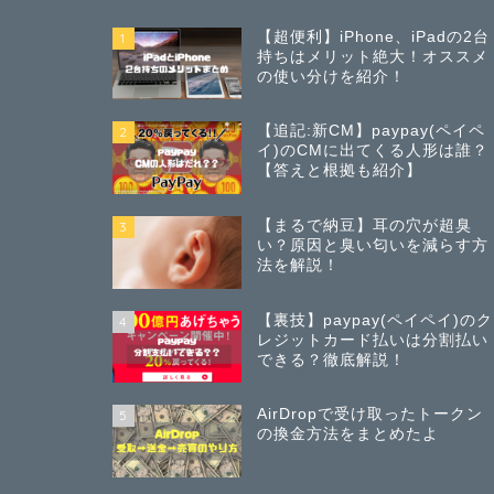
【超便利】iPhone、iPadの2台
1
持ちはメリット絶大！オススメ
の使い分けを紹介！
【追記:新CM】paypay(ペイペ
2
イ)のCMに出てくる人形は誰？
【答えと根拠も紹介】
【まるで納豆】耳の穴が超臭
3
い？原因と臭い匂いを減らす方
法を解説！
【裏技】paypay(ペイペイ)のク
4
レジットカード払いは分割払い
できる？徹底解説！
AirDropで受け取ったトークン
5
の換金方法をまとめたよ