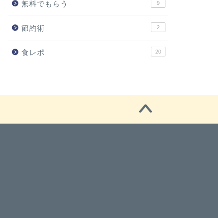
無料でもらう
9
節約術
2
食レポ
20