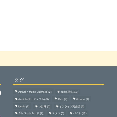
タグ
Amazon Music Unlimited
(2)
apple製品
(12)
Audible(オーディブル)
(3)
iPad
(9)
iPhone
(3)
kindle
(3)
つけ麺
(5)
オンライン英会話
(9)
クレジットカード
(2)
スタバ
(6)
バイト
(12)