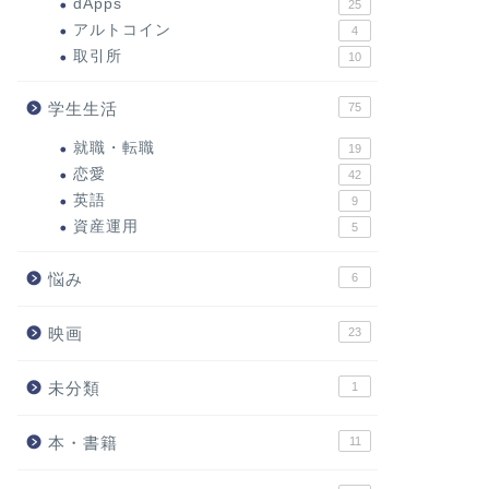
dApps
25
アルトコイン
4
取引所
10
学生生活
75
就職・転職
19
恋愛
42
英語
9
資産運用
5
悩み
6
映画
23
未分類
1
本・書籍
11