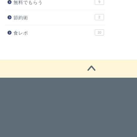
無料でもらう
9
節約術
2
食レポ
20