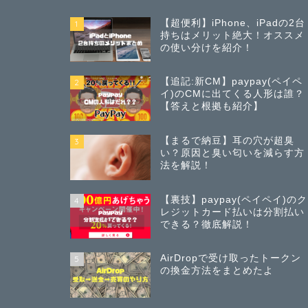
【超便利】iPhone、iPadの2台
1
持ちはメリット絶大！オススメ
の使い分けを紹介！
【追記:新CM】paypay(ペイペ
2
イ)のCMに出てくる人形は誰？
【答えと根拠も紹介】
【まるで納豆】耳の穴が超臭
3
い？原因と臭い匂いを減らす方
法を解説！
【裏技】paypay(ペイペイ)のク
4
レジットカード払いは分割払い
できる？徹底解説！
AirDropで受け取ったトークン
5
の換金方法をまとめたよ