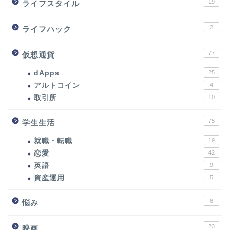
19
ライフスタイル
2
ライフハック
77
仮想通貨
dApps
25
アルトコイン
4
取引所
10
75
学生生活
就職・転職
19
恋愛
42
英語
9
資産運用
5
6
悩み
23
映画