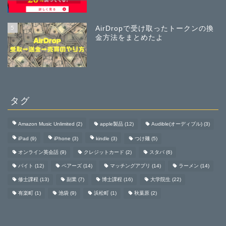
5
AirDropで受け取ったトークンの換
金方法をまとめたよ
タグ
Amazon Music Unlimited
(2)
apple製品
(12)
Audible(オーディブル)
(3)
iPad
(9)
iPhone
(3)
kindle
(3)
つけ麺
(5)
オンライン英会話
(9)
クレジットカード
(2)
スタバ
(6)
バイト
(12)
ペアーズ
(14)
マッチングアプリ
(14)
ラーメン
(14)
修士課程
(13)
副業
(7)
博士課程
(16)
大学院生
(22)
有楽町
(1)
池袋
(9)
浜松町
(1)
秋葉原
(2)