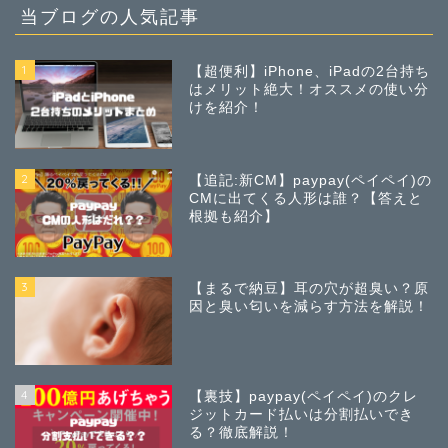
当ブログの人気記事
1
【超便利】iPhone、iPadの2台持ち
はメリット絶大！オススメの使い分
けを紹介！
2
【追記:新CM】paypay(ペイペイ)の
CMに出てくる人形は誰？【答えと
根拠も紹介】
3
【まるで納豆】耳の穴が超臭い？原
因と臭い匂いを減らす方法を解説！
4
【裏技】paypay(ペイペイ)のクレ
ジットカード払いは分割払いでき
る？徹底解説！