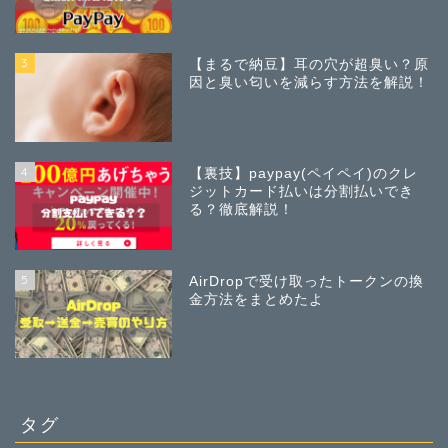
3
【まるで納豆】耳の穴が超臭い？原
因と臭い匂いを減らす方法を解説！
4
【裏技】paypay(ペイペイ)のクレ
ジットカード払いは分割払いでき
る？徹底解説！
5
AirDropで受け取ったトークンの換
金方法をまとめたよ
タグ