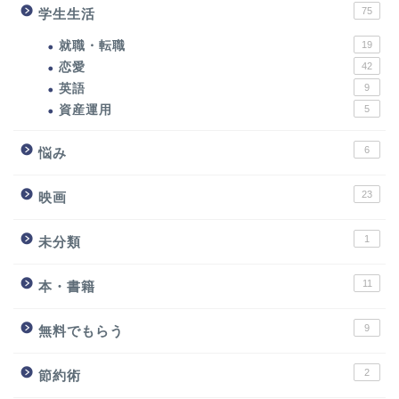
75
学生生活
就職・転職
19
恋愛
42
英語
9
資産運用
5
6
悩み
23
映画
1
未分類
11
本・書籍
9
無料でもらう
2
節約術