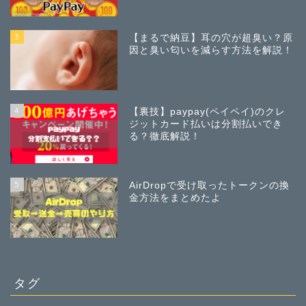
3
【まるで納豆】耳の穴が超臭い？原
因と臭い匂いを減らす方法を解説！
4
【裏技】paypay(ペイペイ)のクレ
ジットカード払いは分割払いでき
る？徹底解説！
5
AirDropで受け取ったトークンの換
金方法をまとめたよ
タグ