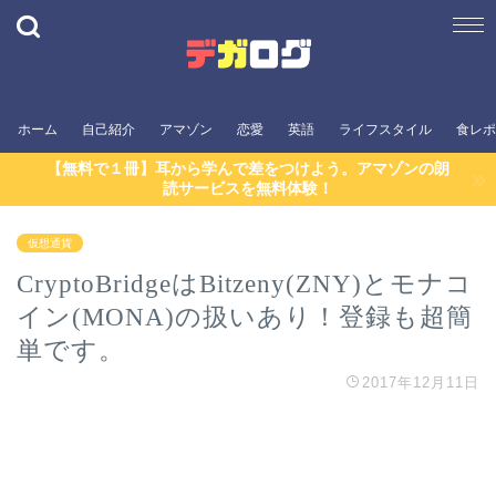
ホーム
自己紹介
アマゾン
恋愛
英語
ライフスタイル
食レポ
【無料で１冊】耳から学んで差をつけよう。アマゾンの朗
読サービスを無料体験！
仮想通貨
CryptoBridgeはBitzeny(ZNY)とモナコ
イン(MONA)の扱いあり！登録も超簡
単です。
2017年12月11日