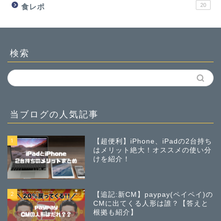
20
食レポ
検索
当ブログの人気記事
1
【超便利】iPhone、iPadの2台持ち
はメリット絶大！オススメの使い分
けを紹介！
2
【追記:新CM】paypay(ペイペイ)の
CMに出てくる人形は誰？【答えと
根拠も紹介】