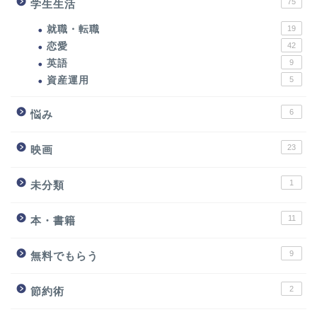
75
学生生活
就職・転職
19
恋愛
42
英語
9
資産運用
5
6
悩み
23
映画
1
未分類
11
本・書籍
9
無料でもらう
2
節約術