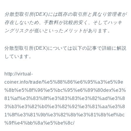
分散型取引所(DEX)には既存の取引所と異なり管理者が
存在しないため、手数料が比較的安く、そしてハッキ
ングリスクが低いといったメリット
があります。
分散型取引所(DEX)については以下の記事で詳細に解説
しています。
http://virtual-
coiner.info/trade/%e5%88%86%e6%95%a3%e5%9e
%8b%e5%8f%96%e5%bc%95%e6%89%80dex%e3%
81%af%e3%83%8f%e3%83%83%e3%82%ad%e3%8
3%b3%e3%82%b0%e3%82%92%e3%81%aa%e3%8
1%8f%e3%81%9b%e3%82%8b%e3%81%8b%ef%bc
%9f%e4%bb%8a%e5%be%8c/