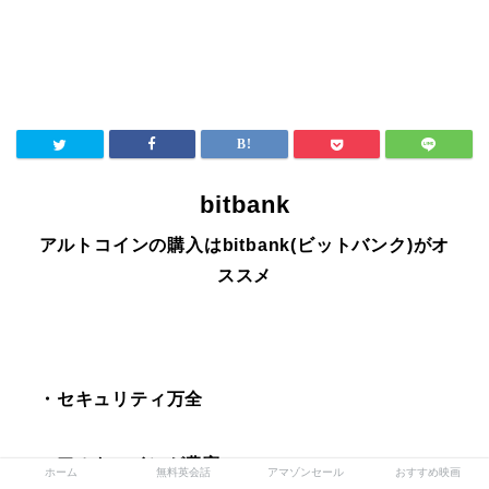
bitbank
アルトコインの購入はbitbank(ビットバンク)がオ
ススメ
・セキュリティ万全
・アルトコインが豊富
ホーム
無料英会話
アマゾンセール
おすすめ映画