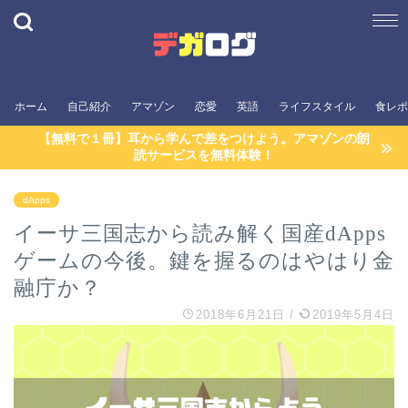
ホーム
自己紹介
アマゾン
恋愛
英語
ライフスタイル
食レポ
【無料で１冊】耳から学んで差をつけよう。アマゾンの朗
読サービスを無料体験！
dApps
イーサ三国志から読み解く国産dApps
ゲームの今後。鍵を握るのはやはり金
融庁か？
2018年6月21日
/
2019年5月4日