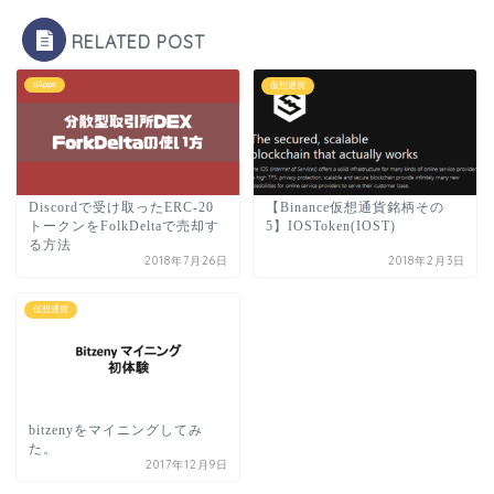
RELATED POST
dApps
仮想通貨
Discordで受け取ったERC-20
【Binance仮想通貨銘柄その
トークンをFolkDeltaで売却す
5】IOSToken(IOST)
る方法
2018年7月26日
2018年2月3日
仮想通貨
bitzenyをマイニングしてみ
た。
2017年12月9日