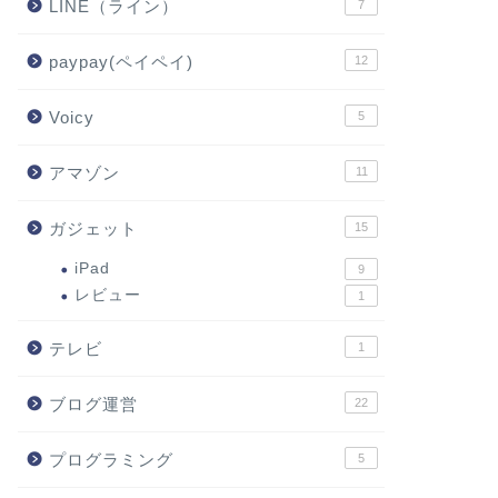
LINE（ライン）
7
paypay(ペイペイ)
12
Voicy
5
アマゾン
11
ガジェット
15
iPad
9
レビュー
1
テレビ
1
ブログ運営
22
プログラミング
5