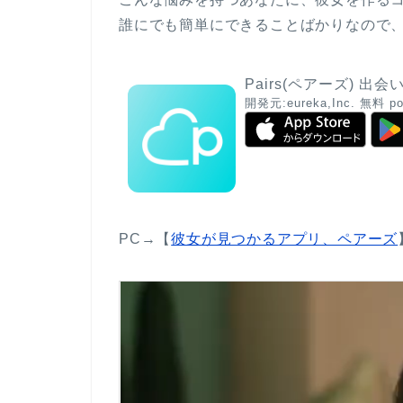
誰にでも簡単にできることばかりなので
Pairs(ペアーズ) 
開発元:
eureka,Inc.
無料
po
PC→【
彼女が見つかるアプリ、ペアーズ