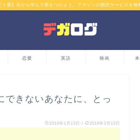
で１冊】耳から学んで差をつけよう。アマゾンの朗読サービスを無
恋愛
英語
映画
本
にできないあなたに、とっ
2019年1月13日
/
2019年3月10日