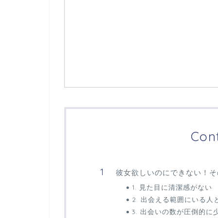
Con
彼女欲しいのにできない！そ
1. 見た目に清潔感がない
2. 出会える範囲にいる
3. 出会いの数が圧倒的に