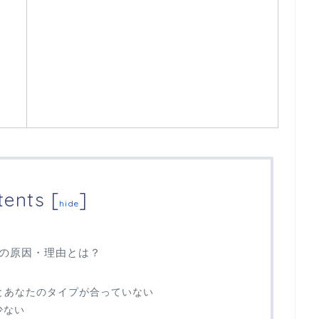
tents
[
]
hide
の原因・理由とは？
人とあなたのタイプが合っていない
少ない