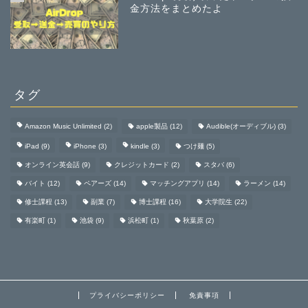
金方法をまとめたよ
タグ
Amazon Music Unlimited
(2)
apple製品
(12)
Audible(オーディブル)
(3)
iPad
(9)
iPhone
(3)
kindle
(3)
つけ麺
(5)
オンライン英会話
(9)
クレジットカード
(2)
スタバ
(6)
バイト
(12)
ペアーズ
(14)
マッチングアプリ
(14)
ラーメン
(14)
修士課程
(13)
副業
(7)
博士課程
(16)
大学院生
(22)
有楽町
(1)
池袋
(9)
浜松町
(1)
秋葉原
(2)
プライバシーポリシー
免責事項