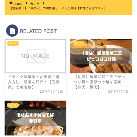
HOME
食レポ
【池袋東口】「鶏の穴」の鶏白湯ラーメンが美味【女性にもオススメ】
RELATED POST
食レポ
食レポ
イチジク味噌豚丼が美味？購
【池袋】麺屋武蔵二天でがっ
入方法、通販を紹介！【石川
つり目の濃厚つけ麺を実食
県川北町名物】
【鶏天・豚天】
2019年2月12日
2019年1月7日
食レポ