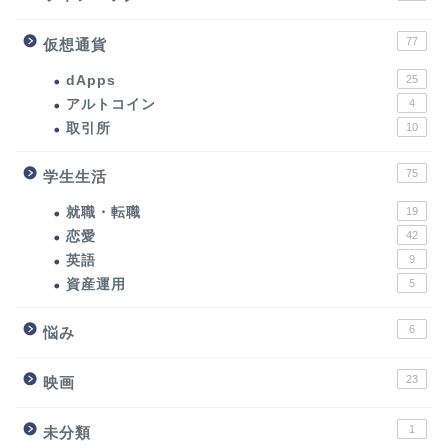
77
仮想通貨
dApps
25
アルトコイン
4
取引所
10
75
学生生活
就職・転職
19
恋愛
42
英語
9
資産運用
5
6
悩み
23
映画
1
未分類