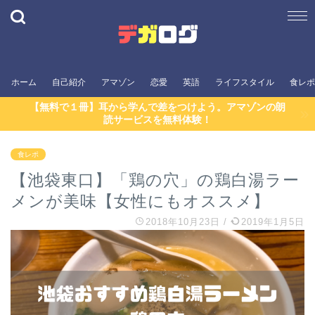
ホーム
自己紹介
アマゾン
恋愛
英語
ライフスタイル
食レポ
【無料で１冊】耳から学んで差をつけよう。アマゾンの朗
読サービスを無料体験！
食レポ
【池袋東口】「鶏の穴」の鶏白湯ラー
メンが美味【女性にもオススメ】
2018年10月23日
/
2019年1月5日