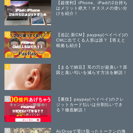
1
【超便利】iPhone、iPadの2台持ち
はメリット絶大！オススメの使い分
けを紹介！
2
【追記:新CM】paypay(ペイペイ)の
CMに出てくる人形は誰？【答えと
根拠も紹介】
3
【まるで納豆】耳の穴が超臭い？原
因と臭い匂いを減らす方法を解説！
4
【裏技】paypay(ペイペイ)のクレ
ジットカード払いは分割払いでき
る？徹底解説！
5
AirDropで受け取ったトークンの換