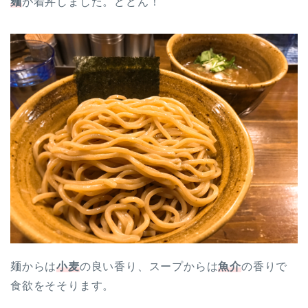
麺
が着丼しました。どどん！
麺からは
小麦
の良い香り、スープからは
魚介
の香りで
食欲をそそります。