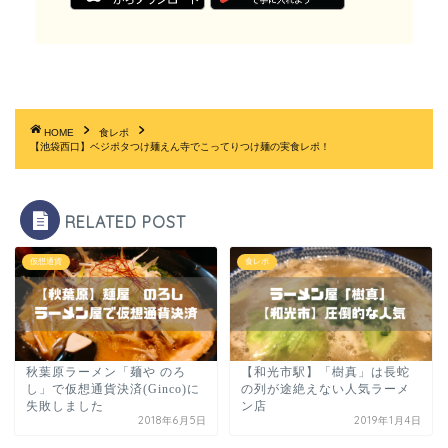
HOME
食レポ
【池袋西口】ベジポタつけ麺えん寺でこってりつけ麺の実食レポ！
RELATED POST
仮想通貨
食レポ
秋葉原ラーメン「麺や のろ
【和光市駅】「樹真」は長蛇
し」で仮想通貨決済(Ginco)に
の列が途絶えない人気ラーメ
失敗しました
ン店
2018年6月5日
2019年1月4日