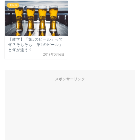
食レポ
【雑学】「第3のビール」って
何？そもそも「第2のビール」
と何が違う？
2019年3月6日
スポンサーリンク