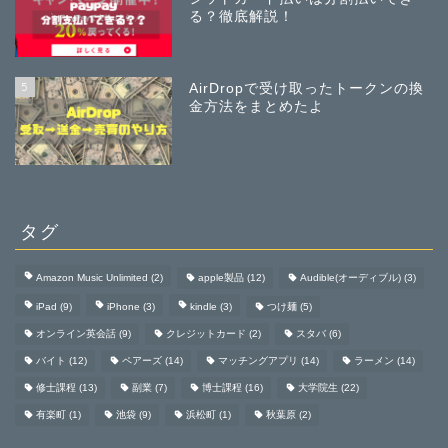
る？徹底解説！
5
AirDropで受け取ったトークンの換
金方法をまとめたよ
タグ
Amazon Music Unlimited
(2)
apple製品
(12)
Audible(オーディブル)
(3)
iPad
(9)
iPhone
(3)
kindle
(3)
つけ麺
(5)
オンライン英会話
(9)
クレジットカード
(2)
スタバ
(6)
バイト
(12)
ペアーズ
(14)
マッチングアプリ
(14)
ラーメン
(14)
修士課程
(13)
副業
(7)
博士課程
(16)
大学院生
(22)
有楽町
(1)
池袋
(9)
浜松町
(1)
秋葉原
(2)