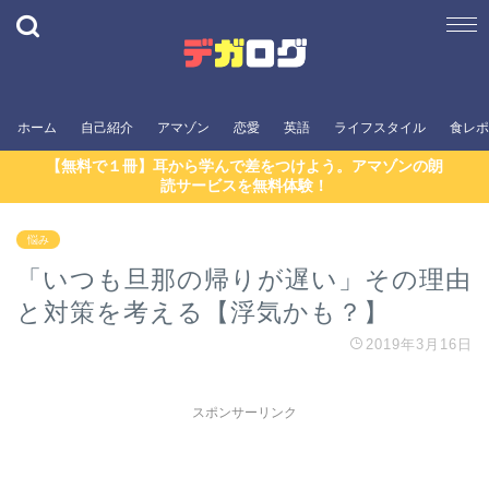
ホーム
自己紹介
アマゾン
恋愛
英語
ライフスタイル
食レポ
【無料で１冊】耳から学んで差をつけよう。アマゾンの朗
読サービスを無料体験！
悩み
「いつも旦那の帰りが遅い」その理由
と対策を考える【浮気かも？】
2019年3月16日
スポンサーリンク