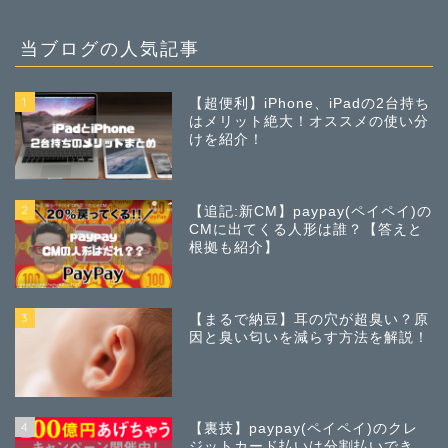
当ブログの人気記事
1
【超便利】iPhone、iPadの2台持ち
はメリット絶大！オススメの使い分
けを紹介！
2
【追記:新CM】paypay(ペイペイ)の
CMに出てくる人形は誰？【答えと
根拠も紹介】
3
【まるで納豆】耳の穴が超臭い？原
因と臭い匂いを減らす方法を解説！
4
【裏技】paypay(ペイペイ)のクレ
ジットカード払いは分割払いでき