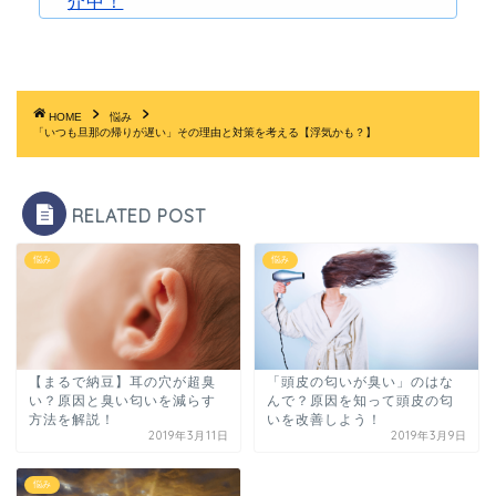
介中！
HOME
悩み
「いつも旦那の帰りが遅い」その理由と対策を考える【浮気かも？】
RELATED POST
悩み
悩み
【まるで納豆】耳の穴が超臭
「頭皮の匂いが臭い」のはな
い？原因と臭い匂いを減らす
んで？原因を知って頭皮の匂
方法を解説！
いを改善しよう！
2019年3月11日
2019年3月9日
悩み