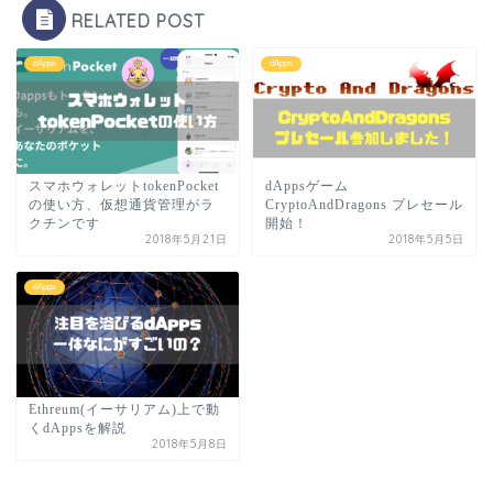
RELATED POST
dApps
dApps
スマホウォレットtokenPocket
dAppsゲーム
の使い方、仮想通貨管理がラ
CryptoAndDragons プレセール
クチンです
開始！
2018年5月21日
2018年5月5日
dApps
Ethreum(イーサリアム)上で動
くdAppsを解説
2018年5月8日