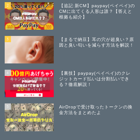
2
【追記:新CM】paypay(ペイペイ)の
CMに出てくる人形は誰？【答えと
根拠も紹介】
3
【まるで納豆】耳の穴が超臭い？原
因と臭い匂いを減らす方法を解説！
4
【裏技】paypay(ペイペイ)のクレ
ジットカード払いは分割払いでき
る？徹底解説！
5
AirDropで受け取ったトークンの換
金方法をまとめたよ