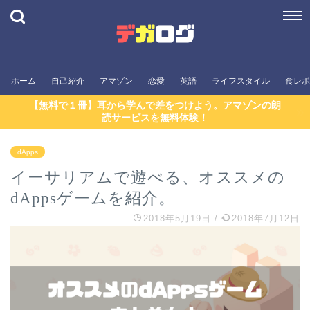
ホーム
自己紹介
アマゾン
恋愛
英語
ライフスタイル
食レポ
【無料で１冊】耳から学んで差をつけよう。アマゾンの朗
読サービスを無料体験！
dApps
イーサリアムで遊べる、オススメの
dAppsゲームを紹介。
2018年5月19日
/
2018年7月12日