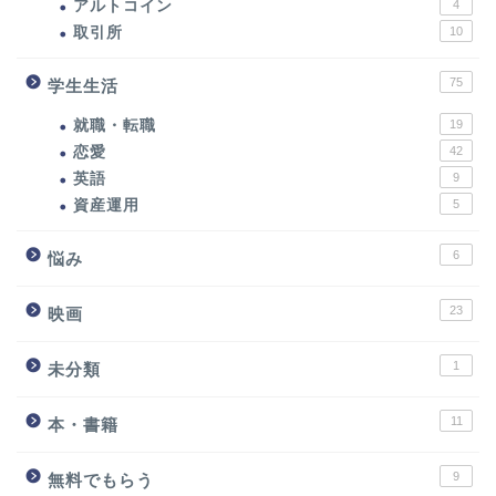
アルトコイン
4
取引所
10
75
学生生活
就職・転職
19
恋愛
42
英語
9
資産運用
5
6
悩み
23
映画
1
未分類
11
本・書籍
9
無料でもらう