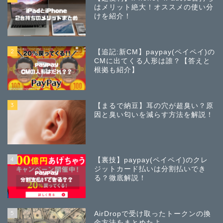
はメリット絶大！オススメの使い分
けを紹介！
2
【追記:新CM】paypay(ペイペイ)の
CMに出てくる人形は誰？【答えと
根拠も紹介】
3
【まるで納豆】耳の穴が超臭い？原
因と臭い匂いを減らす方法を解説！
4
【裏技】paypay(ペイペイ)のクレ
ジットカード払いは分割払いでき
る？徹底解説！
5
AirDropで受け取ったトークンの換
金方法をまとめたよ