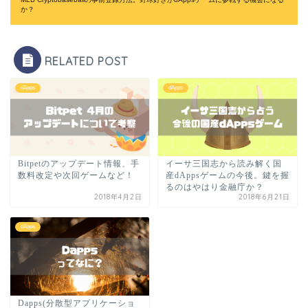
か？
RELATED POST
dApps
dApps
Bitpetのアップデート情報、手
イーサ三国志から読み解く国
数料改定や次回ゲームなど！
産dAppsゲームの今後。鍵を握
るのはやはり金融庁か？
2018年4月2日
2018年6月21日
dApps
Dapps(分散型アプリケーショ