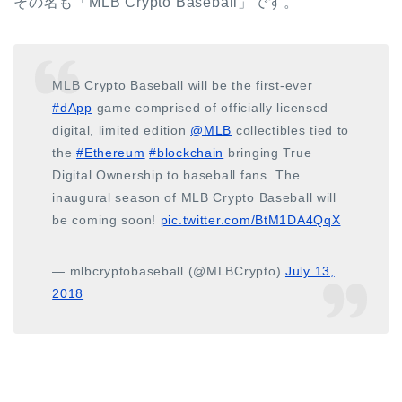
その名も「MLB Crypto Baseball」です。
MLB Crypto Baseball will be the first-ever
#dApp
game comprised of officially licensed
digital, limited edition
@MLB
collectibles tied to
the
#Ethereum
#blockchain
bringing True
Digital Ownership to baseball fans. The
inaugural season of MLB Crypto Baseball will
be coming soon!
pic.twitter.com/BtM1DA4QqX
— mlbcryptobaseball (@MLBCrypto)
July 13,
2018