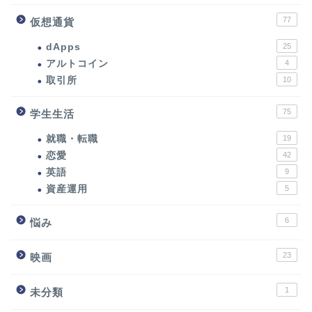
77
仮想通貨
dApps
25
アルトコイン
4
取引所
10
75
学生生活
就職・転職
19
恋愛
42
英語
9
資産運用
5
6
悩み
23
映画
1
未分類