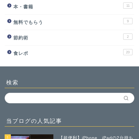
11
本・書籍
9
無料でもらう
2
節約術
20
食レポ
検索
当ブログの人気記事
1
【超便利】iPhone、iPadの2台持ち