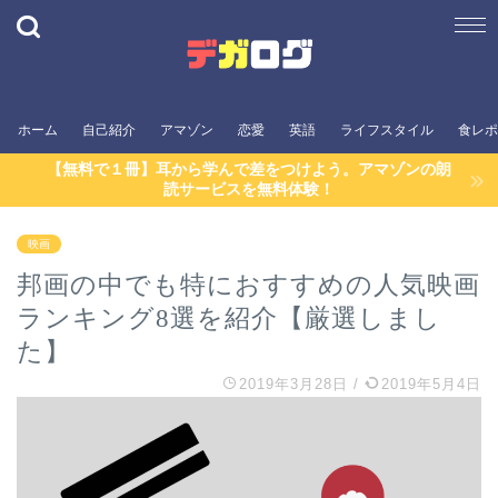
ホーム
自己紹介
アマゾン
恋愛
英語
ライフスタイル
食レポ
【無料で１冊】耳から学んで差をつけよう。アマゾンの朗
読サービスを無料体験！
映画
邦画の中でも特におすすめの人気映画
ランキング8選を紹介【厳選しまし
た】
2019年3月28日
/
2019年5月4日