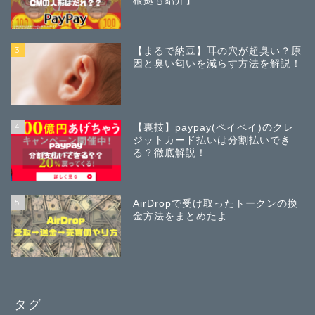
根拠も紹介】
3
【まるで納豆】耳の穴が超臭い？原
因と臭い匂いを減らす方法を解説！
4
【裏技】paypay(ペイペイ)のクレ
ジットカード払いは分割払いでき
る？徹底解説！
5
AirDropで受け取ったトークンの換
金方法をまとめたよ
タグ