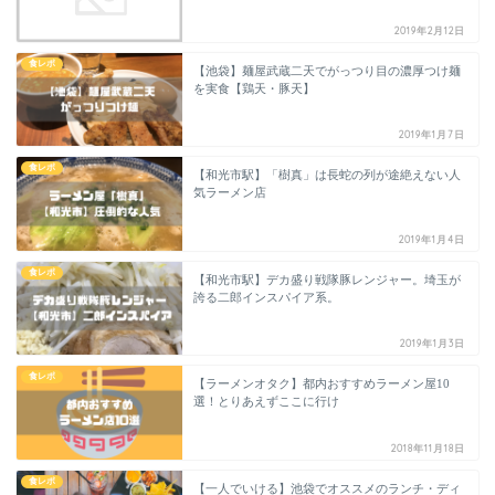
2019年2月12日
食レポ
【池袋】麺屋武蔵二天でがっつり目の濃厚つけ麺
を実食【鶏天・豚天】
2019年1月7日
食レポ
【和光市駅】「樹真」は長蛇の列が途絶えない人
気ラーメン店
2019年1月4日
食レポ
【和光市駅】デカ盛り戦隊豚レンジャー。埼玉が
誇る二郎インスパイア系。
2019年1月3日
食レポ
【ラーメンオタク】都内おすすめラーメン屋10
選！とりあえずここに行け
2018年11月18日
食レポ
【一人でいける】池袋でオススメのランチ・ディ