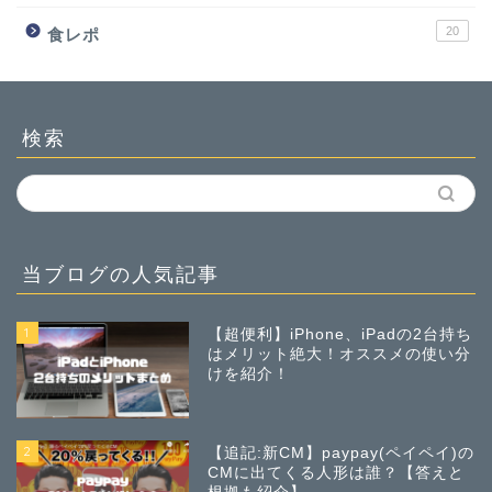
20
食レポ
検索
当ブログの人気記事
1
【超便利】iPhone、iPadの2台持ち
はメリット絶大！オススメの使い分
けを紹介！
2
【追記:新CM】paypay(ペイペイ)の
CMに出てくる人形は誰？【答えと