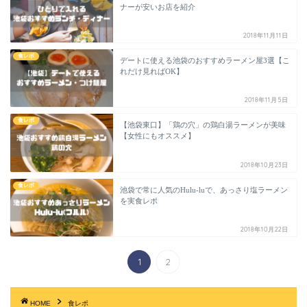
ナーが安いお店を紹介
2018年11月11日
食レポ
デートに使える池袋のおすすめラーメン屋3選【こ
れだけ見ればOK】
2018年11月5日
食レポ
【池袋東口】「鶏の穴」の鶏白湯ラーメンが美味
【女性にもオススメ】
2018年10月23日
食レポ
池袋で常に人気のHulu-luで、あっさり塩ラーメン
を実食レポ
2018年10月22日
1
2
HOME
食レポ