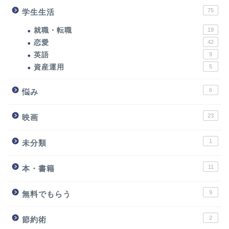
75
学生生活
就職・転職
19
恋愛
42
英語
9
資産運用
5
6
悩み
23
映画
1
未分類
11
本・書籍
9
無料でもらう
2
節約術