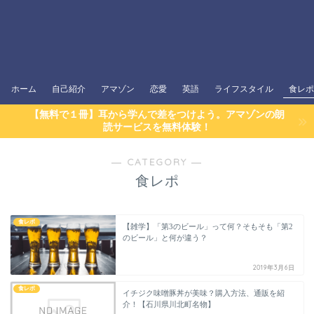
ホーム
自己紹介
アマゾン
恋愛
英語
ライフスタイル
食レポ
【無料で１冊】耳から学んで差をつけよう。アマゾンの朗
読サービスを無料体験！
― CATEGORY ―
食レポ
食レポ
【雑学】「第3のビール」って何？そもそも「第2
のビール」と何が違う？
2019年3月6日
食レポ
イチジク味噌豚丼が美味？購入方法、通販を紹
介！【石川県川北町名物】