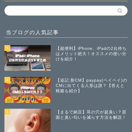
当ブログの人気記事
1
【超便利】iPhone、iPadの2台持ち
はメリット絶大！オススメの使い分
けを紹介！
2
【追記:新CM】paypay(ペイペイ)の
CMに出てくる人形は誰？【答えと
根拠も紹介】
3
【まるで納豆】耳の穴が超臭い？原
因と臭い匂いを減らす方法を解説！