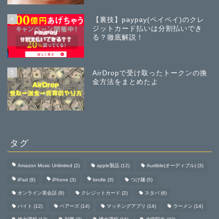
4
【裏技】paypay(ペイペイ)のクレ
ジットカード払いは分割払いでき
る？徹底解説！
5
AirDropで受け取ったトークンの換
金方法をまとめたよ
タグ
Amazon Music Unlimited
(2)
apple製品
(12)
Audible(オーディブル)
(3)
iPad
(9)
iPhone
(3)
kindle
(3)
つけ麺
(5)
オンライン英会話
(9)
クレジットカード
(2)
スタバ
(6)
バイト
(12)
ペアーズ
(14)
マッチングアプリ
(14)
ラーメン
(14)