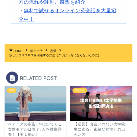
方の流れや評判、感想を紹介
・
無料で試せるオンライン英会話を大量紹
介中！
HOME
学生生活
恋愛
寂しいクリスマスを回避する方法【クリぼっちにならないために】
RELATED POST
恋愛
学生生活
ペアーズの広告CMに出てくる
【必見】出会いのない大学院
女性モデルは誰？7人を徹底調
生に送る、素敵な女性との出
査！【美女揃い】
会い方