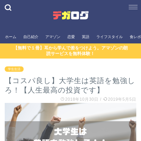
ホーム
自己紹介
アマゾン
恋愛
英語
ライフスタイル
食レポ
【無料で１冊】耳から学んで差をつけよう。アマゾンの朗
読サービスを無料体験！
学生生活
【コスパ良し】大学生は英語を勉強し
ろ！【人生最高の投資です】
2018年10月30日
/
2019年5月5日