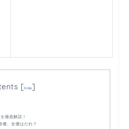
tents
[
]
hide
仕方を徹底解説！
いる俳優、女優はだれ？