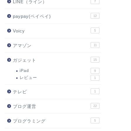
LINE（ライン）
7
paypay(ペイペイ)
12
Voicy
5
アマゾン
11
ガジェット
15
iPad
9
レビュー
1
テレビ
1
ブログ運営
22
プログラミング
5