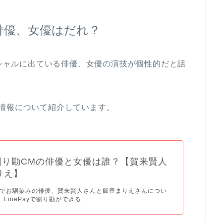
る俳優、女優はだれ？
ーシャルに出ている俳優、女優の演技が個性的だと話
情報について紹介しています。
ay割り勘CMの俳優と女優は誰？【賀来賢人
りえ】
のCMでお馴染みの俳優、賀来賢人さんと飯豊まりえさんについ
LinePayで割り勘ができる...