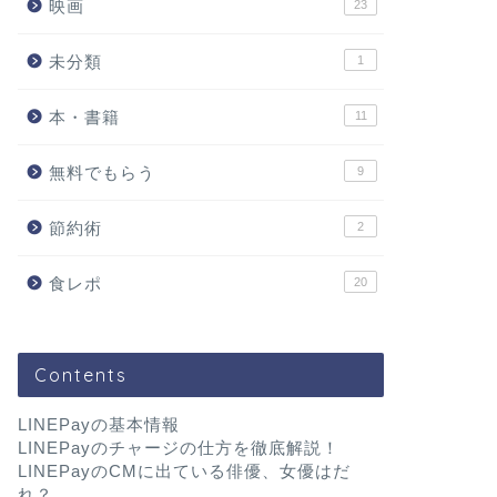
映画
23
未分類
1
本・書籍
11
無料でもらう
9
節約術
2
食レポ
20
Contents
LINEPayの基本情報
LINEPayのチャージの仕方を徹底解説！
LINEPayのCMに出ている俳優、女優はだ
れ？