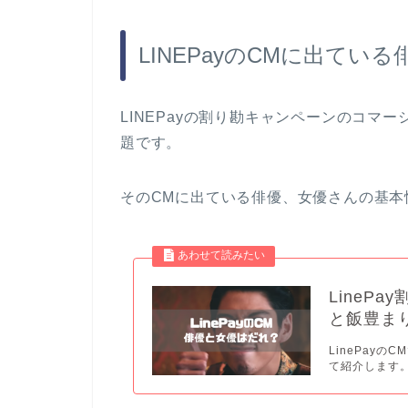
LINEPayのCMに出てい
LINEPayの割り勘キャンペーンのコマ
題です。
そのCMに出ている俳優、女優さんの基本
LineP
と飯豊ま
LinePay
て紹介します。 