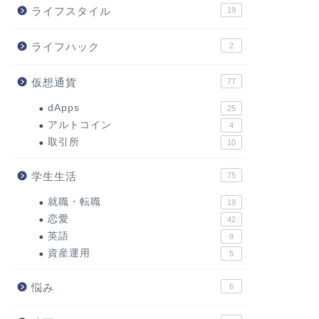
ライフスタイル
19
ライフハック
2
仮想通貨
77
dApps
25
アルトコイン
4
取引所
10
学生生活
75
就職・転職
19
恋愛
42
英語
9
資産運用
5
悩み
6