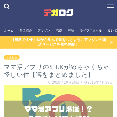
ホーム
自己紹介
アマゾン
恋愛
英語
ライフスタイル
食レポ
【無料で１冊】耳から学んで差をつけよう。アマゾンの朗
読サービスを無料体験！
学生生活
ママ活アプリのSILKがめちゃくちゃ
怪しい件【噂をまとめました】
2018年10月26日
/
2019年4月19日