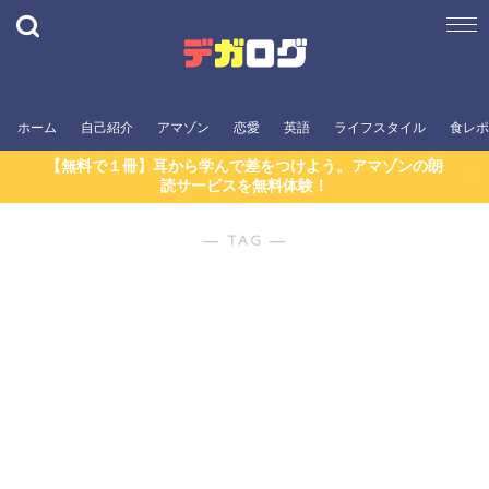
ホーム
自己紹介
アマゾン
恋愛
英語
ライフスタイル
食レポ
【無料で１冊】耳から学んで差をつけよう。アマゾンの朗
読サービスを無料体験！
― TAG ―