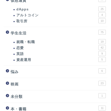
仮想通貨
dApps
25
アルトコイン
4
取引所
10
75
学生生活
就職・転職
19
恋愛
42
英語
9
資産運用
5
6
悩み
23
映画
1
未分類
11
本・書籍