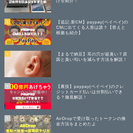
けを紹介！
2
【追記:新CM】paypay(ペイペイ)の
CMに出てくる人形は誰？【答えと
根拠も紹介】
3
【まるで納豆】耳の穴が超臭い？原
因と臭い匂いを減らす方法を解説！
4
【裏技】paypay(ペイペイ)のクレ
ジットカード払いは分割払いでき
る？徹底解説！
5
AirDropで受け取ったトークンの換
金方法をまとめたよ