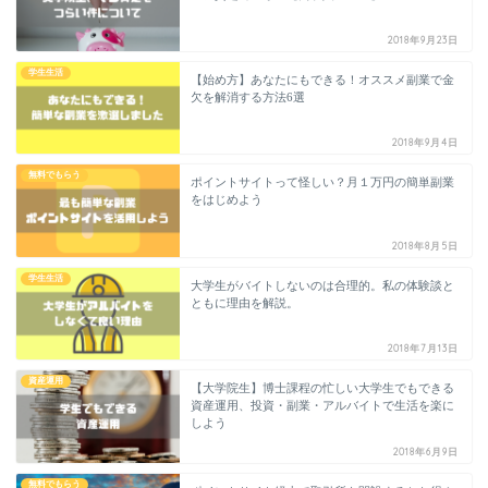
2018年9月23日
学生生活
【始め方】あなたにもできる！オススメ副業で金
欠を解消する方法6選
2018年9月4日
無料でもらう
ポイントサイトって怪しい？月１万円の簡単副業
をはじめよう
2018年8月5日
学生生活
大学生がバイトしないのは合理的。私の体験談と
ともに理由を解説。
2018年7月13日
資産運用
【大学院生】博士課程の忙しい大学生でもできる
資産運用、投資・副業・アルバイトで生活を楽に
しよう
2018年6月9日
無料でもらう