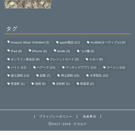
タグ
Amazon Music Unlimited
(2)
apple製品
(12)
Audible(オーディブル)
(3)
iPad
(9)
iPhone
(3)
kindle
(3)
つけ麺
(5)
オンライン英会話
(9)
クレジットカード
(2)
スタバ
(6)
バイト
(12)
ペアーズ
(14)
マッチングアプリ
(14)
ラーメン
(14)
修士課程
(13)
副業
(7)
博士課程
(16)
大学院生
(22)
有楽町
(1)
池袋
(9)
浜松町
(1)
秋葉原
(2)
プライバシーポリシー
免責事項
2017–2026 デガログ