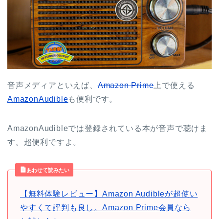
音声メディアといえば、
Amazon Prime
上で使える
AmazonAudible
も便利です。
AmazonAudibleでは登録されている本が音声で聴けま
す。超便利ですよ。
あわせて読みたい
【無料体験レビュー】Amazon Audibleが超使い
やすくて評判も良し。Amazon Prime会員なら