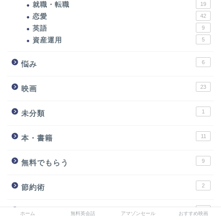
就職・転職
19
恋愛
42
英語
9
資産運用
5
6
悩み
23
映画
1
未分類
11
本・書籍
9
無料でもらう
2
節約術
20
食レポ
ホーム
無料英会話
アマゾンセール
おすすめ映画