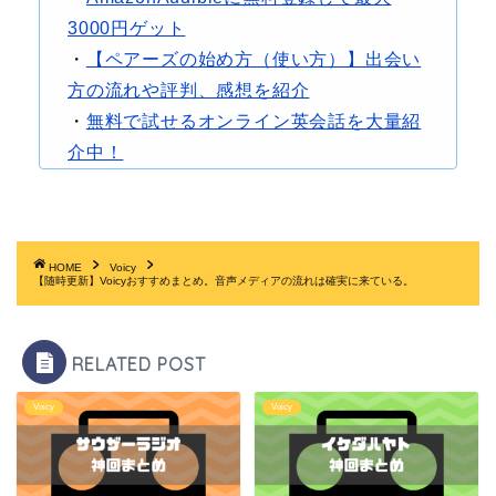
3000円ゲット
・
【ペアーズの始め方（使い方）】出会い
方の流れや評判、感想を紹介
・
無料で試せるオンライン英会話を大量紹
介中！
HOME
Voicy
【随時更新】Voicyおすすめまとめ。音声メディアの流れは確実に来ている。
RELATED POST
Voicy
Voicy