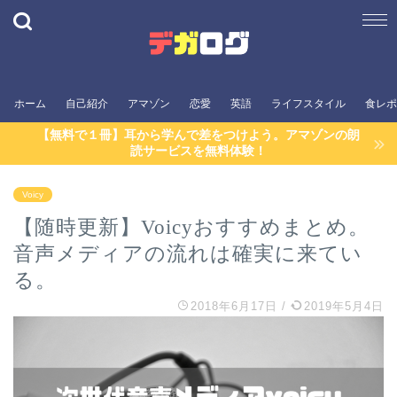
ホーム
自己紹介
アマゾン
恋愛
英語
ライフスタイル
食レポ
【無料で１冊】耳から学んで差をつけよう。アマゾンの朗
読サービスを無料体験！
Voicy
【随時更新】Voicyおすすめまとめ。
音声メディアの流れは確実に来てい
る。
2018年6月17日
/
2019年5月4日